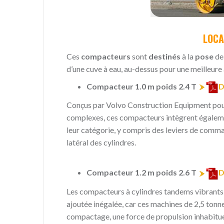
LOCA
Ces
compacteurs
sont
destinés
à la
pose
de
d’une cuve à eau, au-dessus pour une meilleure 
Compacteur 1.0 m poids 2.4 T
D
Conçus par Volvo Construction Equipment pou
complexes, ces compacteurs intègrent égaleme
leur catégorie, y compris des leviers de comma
latéral des cylindres.
Compacteur 1.2 m poids 2.6 T
D
Les compacteurs à cylindres tandems vibrants 
ajoutée inégalée, car ces machines de 2,5 tonn
compactage, une force de propulsion inhabituel