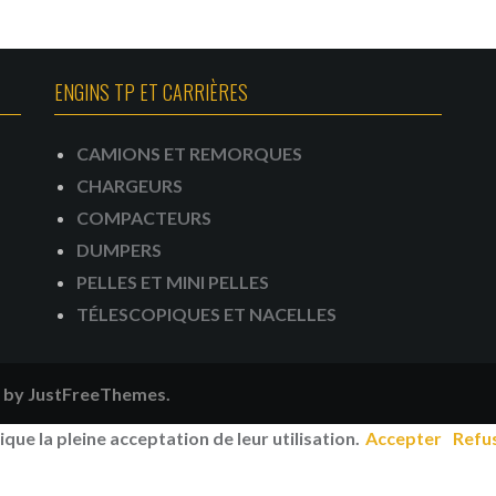
ENGINS TP ET CARRIÈRES
CAMIONS ET REMORQUES
CHARGEURS
COMPACTEURS
DUMPERS
PELLES ET MINI PELLES
TÉLESCOPIQUES ET NACELLES
by JustFreeThemes.
ique la pleine acceptation de leur utilisation.
Accepter
Refu