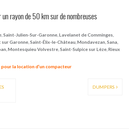
ur un rayon de 50 km sur de nombreuses
e
,
Saint-Julien-Sur-Garonne
,
Lavelanet de Comminges
,
 sur Garonne
,
Saint-Élix-le-Château
,
Mondavezan
,
Sana
,
pan
,
Montesquieu Volvestre
,
Saint-Sulpice sur Lèze
,
Rieux
 pour la location d’un compacteur
ES
DUMPERS