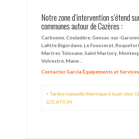
Notre zone d’intervention s’étend s
communes autour de Cazères :
Carbonne
,
Couladère
,
Gensac-sur-Garonn
Lafitte Bigordane
,
Le Fousseret
,
Roquefort
Martres Tolosane
,
Saint Martory
,
Montes
Volvestre
,
Mane
…
Contactez Garcia Équipements et Services
Navigation
Tarière manuelle thermique à louer chez G
de
LOCATION
l’article