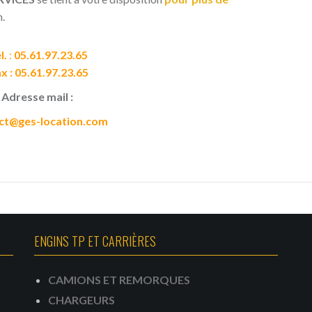
n.
l.
:
05.61.97.23.65
x : 05.61.97.23.65
Adresse mail :
ct@ges-location.com
ENGINS TP ET CARRIÈRES
CAMIONS ET REMORQUES
CHARGEURS