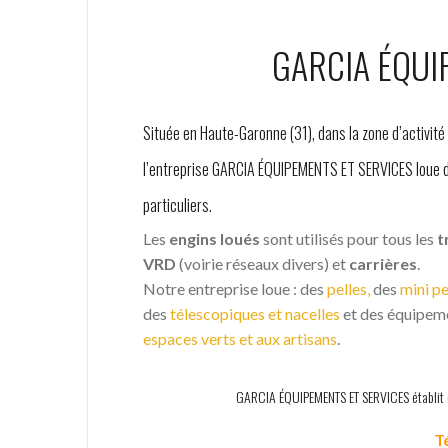
GARCIA ÉQUI
Située en Haute-Garonne (31), dans la zone d’activit
l’entreprise GARCIA ÉQUIPEMENTS ET SERVICES loue du
particuliers.
Les
engins loués
sont utilisés pour tous les
t
VRD
(voirie réseaux divers) et
carrières
.
Notre entreprise loue : des
pelles,
des
mini pe
des
télescopiques et nacelles
et des équipe
espaces verts et aux artisans
.
GARCIA ÉQUIPEMENTS ET SERVICES établit
Té