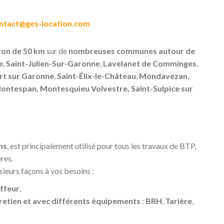
contact@ges-location.com
on de 50 km
sur de
nombreuses communes autour de
e
,
Saint-Julien-Sur-Garonne
,
Lavelanet de Comminges
,
rt sur Garonne
,
Saint-Élix-le-Château
,
Mondavezan
,
ontespan
,
Montesquieu Volvestre
,
Saint-Sulpice sur
ns
, est principalement utilisé pour tous les travaux de BTP,
res.
sieurs façons à vos besoins :
uffeur
,
tretien et avec différents équipements
:
BRH
,
Tarière
,