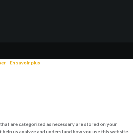
ser
En savoir plus
 that are categorized as necessary are stored on your
at help us analyze and understand how you use this website.