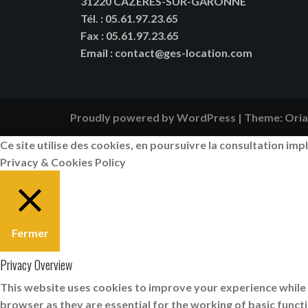
31220 CAZÈRES-SUR-GARONNE
Tél.
:
05.61.97.23.65
Fax : 05.61.97.23.65
Email
:
contact@ges-location.com
Proudly powered by WordPress
|
Theme:
Oria
Ce site utilise des cookies, en poursuivre la consultation impl
Privacy & Cookies Policy
Fermer
Privacy Overview
This website uses cookies to improve your experience while 
browser as they are essential for the working of basic funct