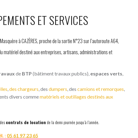
PEMENTS ET SERVICES
é Masquère à CAZÈRES, proche de la sortie N°23 sur l’autoroute A64,
 matériel destiné aux entreprises, artisans, administrations et
ravaux
de
BTP
(bâtiment travaux publics),
espaces verts
,
lles
,
des chargeurs
, des
dumpers
, des
camions et remorques
,
ments divers comme
matériels et outillages destinés aux
 des
contrats de location
de la demi-journée jusqu’à l’année.
l.
:
05 61 97 23 65