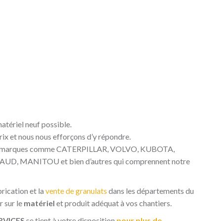
atériel neuf possible.
rix et nous nous efforçons d’y répondre.
ndes marques comme CATERPILLAR, VOLVO, KUBOTA,
 MANITOU et bien d’autres qui comprennent notre
rication et la
vente de granulats
dans les départements du
r sur le
matériel
et produit adéquat à vos chantiers.
RVICES
se tient à votre disposition
pour plus de