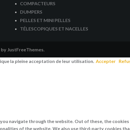
COMPACTEURS
DUMPERS
PELLES ET MINI PELLES
TÉLESCOPIQUES ET NACELLES
by JustFreeThemes.
ique la pleine acceptation de leur utilisation.
Accepter
Refu
you navigate through the website. Out of these, the cookies
ionalities of the website. We also use third-party cookies th